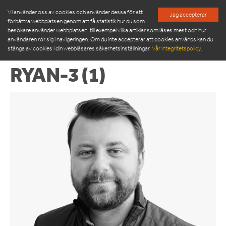
Vi använder oss av cookies och använder dessa för att
Jag accepterar
förbättra webbplatsen genom att få statistik hur du som
besökare använder webbplatsen, till exempel vilka artiklar som läses mest och hur
användaren rör sig i navigeringen. Om du inte accepterar att cookies används kan du
stänga av cookies i din webbläsares säkerhetsinställningar.
Vår integritetspolicy.
RYAN-3 (1)
PRODUKTER
SERVICE & RESERVDELAR
NYHETSRUM
OM OSS
MÖT VÅR LEDNINGSGRUPP
HÅLLBARHET
INSPIRATION
FRAMGÅNGSHISTORIER
FINANSIERING
ARBETA HOS OSS