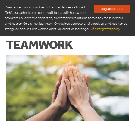
Vi använder oss av cookies och använder dessa för att
Jag accepterar
förbättra webbplatsen genom att få statistik hur du som
besökare använder webbplatsen, till exempel vilka artiklar som läses mest och hur
användaren rör sig i navigeringen. Om du inte accepterar att cookies används kan du
stänga av cookies i din webbläsares säkerhetsinställningar.
Vår integritetspolicy.
TEAMWORK
PRODUKTER
SERVICE & RESERVDELAR
NYHETSRUM
OM OSS
MÖT VÅR LEDNINGSGRUPP
HÅLLBARHET
INSPIRATION
FRAMGÅNGSHISTORIER
FINANSIERING
ARBETA HOS OSS