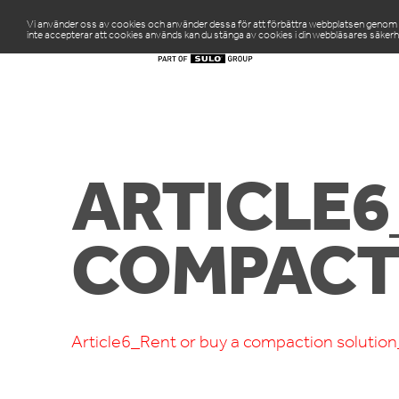
Vi använder oss av cookies och använder dessa för att förbättra webbplatsen genom att
inte accepterar att cookies används kan du stänga av cookies i din webbläsares säkerh
PR
ARTICLE6
COMPACT
Article6_Rent or buy a compaction solutio