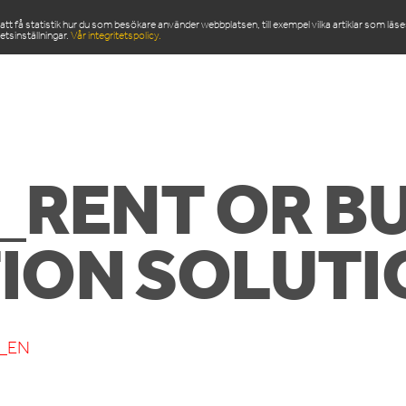
 få statistik hur du som besökare använder webbplatsen, till exempel vilka artiklar som läs
etsinställningar.
Vår integritetspolicy.
ODUKTER
SERVICE & RESERVDELAR
NYHETSRU
_RENT OR BU
ION SOLUTI
n_EN