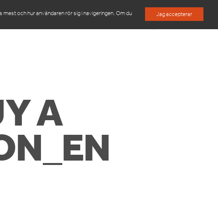
es mest och hur användaren rör sig i navigeringen. Om du
Jag accepterar
M
OM OSS
KONTAKTA OSS
Y A
ON_EN