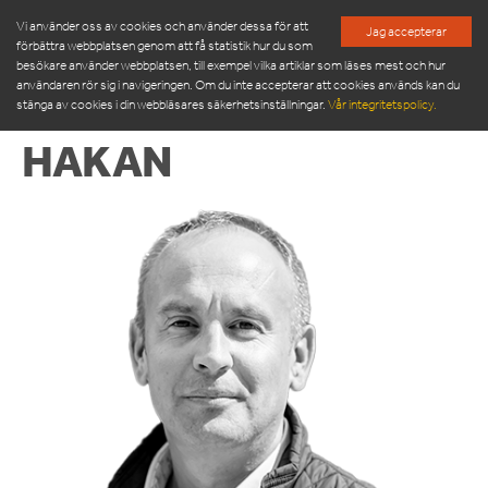
Vi använder oss av cookies och använder dessa för att
Jag accepterar
förbättra webbplatsen genom att få statistik hur du som
besökare använder webbplatsen, till exempel vilka artiklar som läses mest och hur
användaren rör sig i navigeringen. Om du inte accepterar att cookies används kan du
stänga av cookies i din webbläsares säkerhetsinställningar.
Vår integritetspolicy.
HAKAN
PRODUKTER
SERVICE & RESERVDELAR
NYHETSRUM
OM OSS
MÖT VÅR LEDNINGSGRUPP
HÅLLBARHET
INSPIRATION
FRAMGÅNGSHISTORIER
FINANSIERING
ARBETA HOS OSS