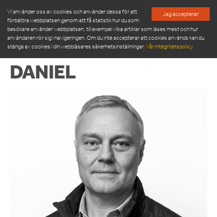
Vi använder oss av cookies och använder dessa för att
Jag accepterar
förbättra webbplatsen genom att få statistik hur du som
besökare använder webbplatsen, till exempel vilka artiklar som läses mest och hur
användaren rör sig i navigeringen. Om du inte accepterar att cookies används kan du
stänga av cookies i din webbläsares säkerhetsinställningar.
Vår integritetspolicy.
DANIEL
PRODUKTER
SERVICE & RESERVDELAR
NYHETSRUM
OM OSS
MÖT VÅR LEDNINGSGRUPP
HÅLLBARHET
INSPIRATION
FRAMGÅNGSHISTORIER
FINANSIERING
ARBETA HOS OSS