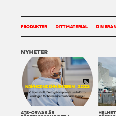
PRODUKTER
DITT MATERIAL
DIN BRA
NYHETER
ATS-ORWAK ÄR
HELHET