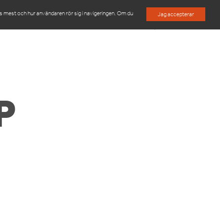
es mest och hur användaren rör sig i navigeringen. Om du
Jag accepterar
M
OM OSS
KONTAKTA OSS
P