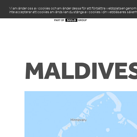
Vi använder oss av cookies och använder dessa för att förbättra webbplatsen genom att
inte accepterar att cookies används kan du stänga av cookies i din webbläsares säkerh
PR
MALDIVES