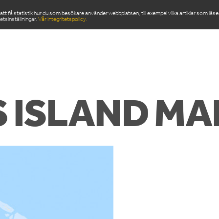
 få statistik hur du som besökare använder webbplatsen, till exempel vilka artiklar som läs
etsinställningar.
Vår integritetspolicy.
ODUKTER
SERVICE & RESERVDELAR
NYHETSRU
 ISLAND MA