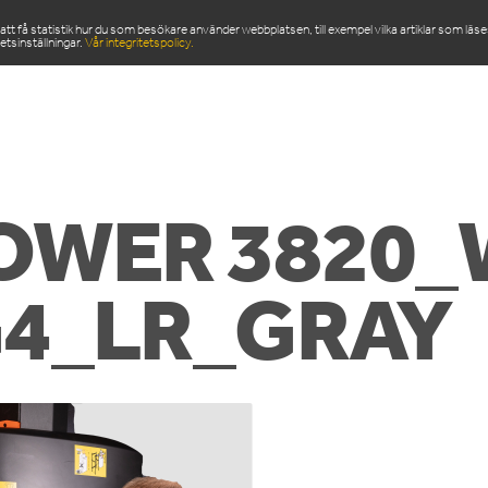
 få statistik hur du som besökare använder webbplatsen, till exempel vilka artiklar som läs
etsinställningar.
Vår integritetspolicy.
ODUKTER
SERVICE & RESERVDELAR
NYHETSRU
OWER 3820_
G4_LR_GRAY