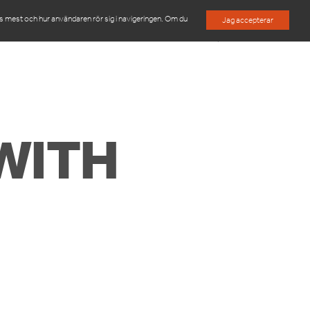
es mest och hur användaren rör sig i navigeringen. Om du
Jag accepterar
M
OM OSS
KONTAKTA OSS
WITH