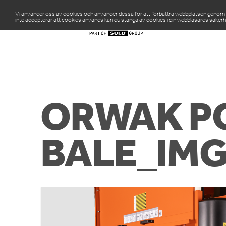
Vi använder oss av cookies och använder dessa för att förbättra webbplatsen genom att
inte accepterar att cookies används kan du stänga av cookies i din webbläsares säkerh
PR
ORWAK P
BALE_IM