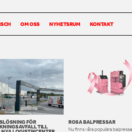
NSCH
OM OSS
NYHETSRUM
KONTAKT
SLÖSNING FÖR
ROSA BALPRESSAR
KNINGSAVFALL TILL
Nu finns våra populära balpressar
 NYA LOGISTIKCENTER