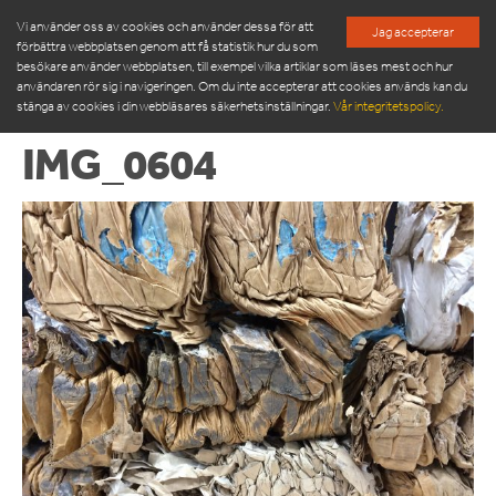
Vi använder oss av cookies och använder dessa för att
Jag accepterar
förbättra webbplatsen genom att få statistik hur du som
besökare använder webbplatsen, till exempel vilka artiklar som läses mest och hur
användaren rör sig i navigeringen. Om du inte accepterar att cookies används kan du
stänga av cookies i din webbläsares säkerhetsinställningar.
Vår integritetspolicy.
IMG_0604
PRODUKTER
SERVICE & RESERVDELAR
NYHETSRUM
OM OSS
MÖT VÅR LEDNINGSGRUPP
HÅLLBARHET
INSPIRATION
FRAMGÅNGSHISTORIER
FINANSIERING
ARBETA HOS OSS