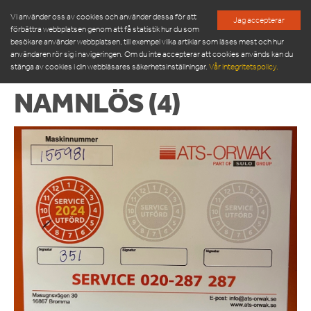
Vi använder oss av cookies och använder dessa för att
Jag accepterar
förbättra webbplatsen genom att få statistik hur du som
besökare använder webbplatsen, till exempel vilka artiklar som läses mest och hur
användaren rör sig i navigeringen. Om du inte accepterar att cookies används kan du
stänga av cookies i din webbläsares säkerhetsinställningar.
Vår integritetspolicy.
NAMNLÖS (4)
PRODUKTER
SERVICE & RESERVDELAR
NYHETSRUM
OM OSS
MÖT VÅR LEDNINGSGRUPP
HÅLLBARHET
INSPIRATION
FRAMGÅNGSHISTORIER
FINANSIERING
ARBETA HOS OSS