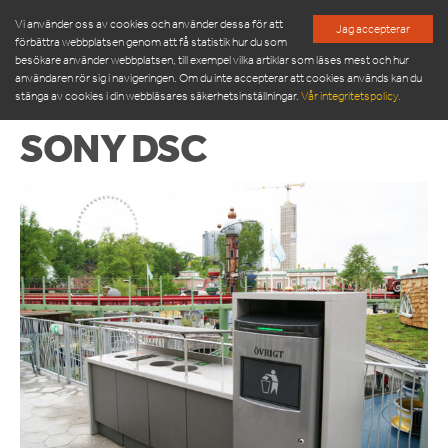
Vi använder oss av cookies och använder dessa för att
Jag accepterar
förbättra webbplatsen genom att få statistik hur du som
besökare använder webbplatsen, till exempel vilka artiklar som läses mest och hur
användaren rör sig i navigeringen. Om du inte accepterar att cookies används kan du
stänga av cookies i din webbläsares säkerhetsinställningar.
Vår integritetspolicy.
SONY DSC
PRODUKTER
SERVICE & RESERVDELAR
NYHETSRUM
OM OSS
MÖT VÅR LEDNINGSGRUPP
HÅLLBARHET
INSPIRATION
FRAMGÅNGSHISTORIER
FINANSIERING
ARBETA HOS OSS