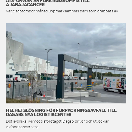
ATS-ORWAK ÄR FÖRETAGSKOMPIS TILL
AJABAJACANCER
Varje september månad uppmärksammas barn som drabbats av
HELHETSLÖSNING FÖR FÖRPACKNINGSAVFALL TILL
DAGABS NYA LOGISTIKCENTER
Det svenska livsmedelsföretaget Dagab driver och utvecklar
Axfoodkoncernens