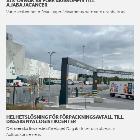
ATS-ORWAK ÄR FÖRETAGSKOMPIS TILL
AJABAJACANCER
Varje september månad uppmärksammas barn som drabbats av
HELHETSLÖSNING FÖR FÖRPACKNINGSAVFALL TILL
DAGABS NYA LOGISTIKCENTER
Det svenska livsmedelsföretaget Dagab driver och utvecklar
Axfoodkoncernens