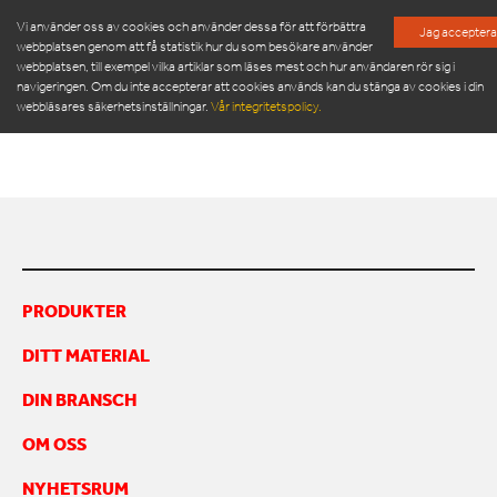
Vi använder oss av cookies och använder dessa för att förbättra
Jag acceptera
webbplatsen genom att få statistik hur du som besökare använder
webbplatsen, till exempel vilka artiklar som läses mest och hur användaren rör sig i
KUNDREFERENS_HELENEBORGSSKOLAN_SVALÖ
navigeringen. Om du inte accepterar att cookies används kan du stänga av cookies i din
webbläsares säkerhetsinställningar.
Vår integritetspolicy.
Kundreferens_Heleneborgsskolan_Svalöv_se
PRODUKTER
SERVICE & RESERVDELAR
NYHETSRUM
PRODUKTER
OM OSS
DITT MATERIAL
MÖT VÅR LEDNINGSGRUPP
HÅLLBARHET
DIN BRANSCH
INSPIRATION
FRAMGÅNGSHISTORIER
OM OSS
FINANSIERING
NYHETSRUM
ARBETA HOS OSS