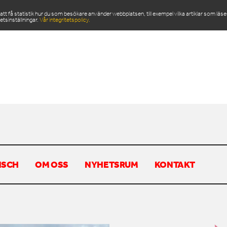
 få statistik hur du som besökare använder webbplatsen, till exempel vilka artiklar som läs
etsinställningar.
Vår integritetspolicy.
ODUKTER
SERVICE & RESERVDELAR
NYHETSRU
NSCH
OM OSS
NYHETSRUM
KONTAKT