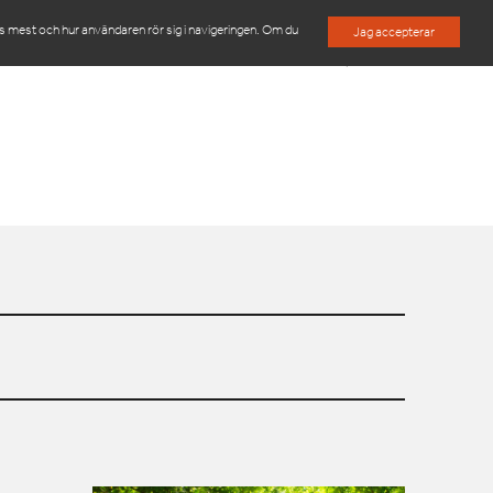
es mest och hur användaren rör sig i navigeringen. Om du
Jag accepterar
M
OM OSS
KONTAKTA OSS