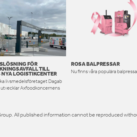
SLÖSNING FÖR
ROSA BALPRESSAR
KNINGSAVFALL TILL
Nu finns våra populära balpressar
 NYA LOGISTIKCENTER
ka livsmedelsföretaget Dagab
h utvecklar Axfoodkoncernens
roup. All published information cannot be reproduced witho