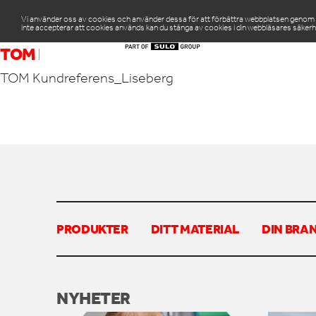
Vi använder oss av cookies och använder dessa för att förbättra webbplatsen genom att
inte accepterar att cookies används kan du stänga av cookies i din webbläsares säkerh
PR
TOM KUNDREFERENS_LISEBERG
TOM Kundreferens_Liseberg
PRODUKTER
DITT MATERIAL
DIN BRA
NYHETER