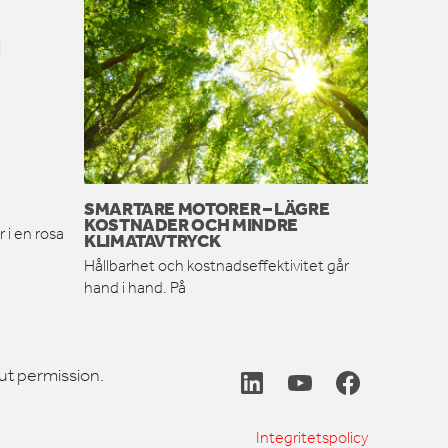
SMARTARE MOTORER – LÄGRE
KOSTNADER OCH MINDRE
 i en rosa
KLIMATAVTRYCK
Hållbarhet och kostnadseffektivitet går
hand i hand. På
ut permission.
Integritetspolicy