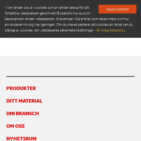
Vi använder oss av cookies och använder dessa för att
Jag accepterar
förbättra webbplatsen genom att få statistik hur du som
besökare använder webbplatsen, till exempel vilka artiklar som läses mest och hur
HEGER-FOLDER_SE
användaren rör sig i navigeringen. Om du inte accepterar att cookies används kan du
stänga av cookies i din webbläsares säkerhetsinställningar.
Vår integritetspolicy.
Heger-folder_se
PRODUKTER
SERVICE & RESERVDELAR
NYHETSRUM
PRODUKTER
OM OSS
DITT MATERIAL
MÖT VÅR LEDNINGSGRUPP
HÅLLBARHET
DIN BRANSCH
INSPIRATION
FRAMGÅNGSHISTORIER
OM OSS
FINANSIERING
NYHETSRUM
ARBETA HOS OSS