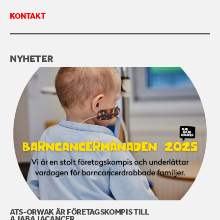
KONTAKT
KONTAKTA OSS
NYHETER
ATS-ORWAK ÄR FÖRETAGSKOMPIS TILL
AJABAJACANCER