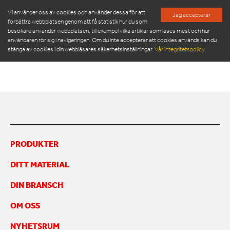
Vi använder oss av cookies och använder dessa för att
Jag accepterar
förbättra webbplatsen genom att få statistik hur du som
besökare använder webbplatsen, till exempel vilka artiklar som läses mest och hur
ATS-ORWAK CONTAINER
användaren rör sig i navigeringen. Om du inte accepterar att cookies används kan du
stänga av cookies i din webbläsares säkerhetsinställningar.
Vår integritetspolicy.
Container
PRODUKTER
SERVICE & RESERVDELAR
NYHETSRUM
PRODUKTER
OM OSS
DITT MATERIAL
MÖT VÅR LEDNINGSGRUPP
HÅLLBARHET
DIN BRANSCH
INSPIRATION
FRAMGÅNGSHISTORIER
OM OSS
FINANSIERING
NYHETSRUM
ARBETA HOS OSS