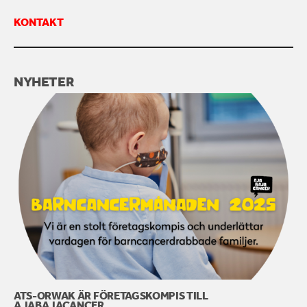
KONTAKT
KONTAKTA OSS
NYHETER
ATS-ORWAK ÄR FÖRETAGSKOMPIS TILL
AJABAJACANCER