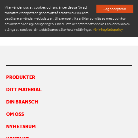
Vi använder oss av cookies och använder dessa för att
Jag accepterar
förbättra webbplatsen genom att få statistik hur du som
besökare använder webbplatsen, till exempel vilka artiklar som läses mest och hur
ATS_ORWAK CONNECT
användaren rör sig i navigeringen. Om du inte accepterar att cookies används kan du
stänga av cookies i din webbläsares säkerhetsinställningar.
Vår integritetspolicy.
PRODUKTER
SERVICE & RESERVDELAR
PRODUKTER
NYHETSRUM
DITT MATERIAL
OM OSS
MÖT VÅR LEDNINGSGRUPP
DIN BRANSCH
HÅLLBARHET
OM OSS
INSPIRATION
FRAMGÅNGSHISTORIER
NYHETSRUM
FINANSIERING
ARBETA HOS OSS