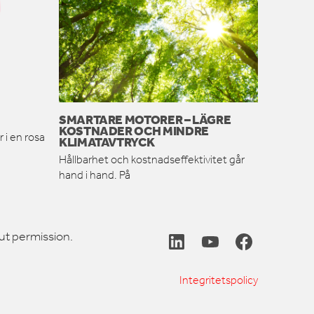
SMARTARE MOTORER – LÄGRE
KOSTNADER OCH MINDRE
 i en rosa
KLIMATAVTRYCK
Hållbarhet och kostnadseffektivitet går
hand i hand. På
ut permission.
Integritetspolicy