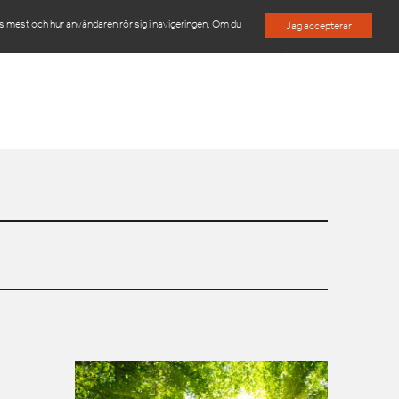
es mest och hur användaren rör sig i navigeringen. Om du
Jag accepterar
M
OM OSS
KONTAKTA OSS