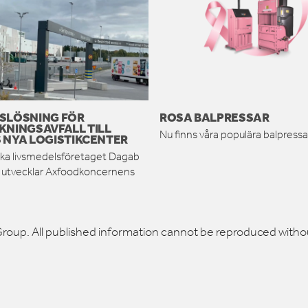
SLÖSNING FÖR
ROSA BALPRESSAR
KNINGSAVFALL TILL
Nu finns våra populära balpressar
 NYA LOGISTIKCENTER
ka livsmedelsföretaget Dagab
h utvecklar Axfoodkoncernens
roup. All published information cannot be reproduced witho