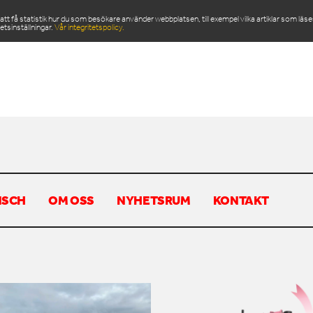
 få statistik hur du som besökare använder webbplatsen, till exempel vilka artiklar som läs
etsinställningar.
Vår integritetspolicy.
ODUKTER
SERVICE & RESERVDELAR
NYHETSRU
NSCH
OM OSS
NYHETSRUM
KONTAKT