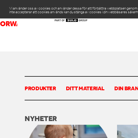
Vi använder oss av cookies och använder dessa för att förbättra webbplatsen genom att
inte accepterar att cookies används kan du stänga av cookies i din webbläsares säkerh
PR
ORWAK COMPACT 3110_IMG1_LR
PRODUKTER
DITT MATERIAL
DIN BRA
NYHETER