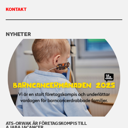
KONTAKT
KONTAKTA OSS
NYHETER
ATS-ORWAK ÄR FÖRETAGSKOMPIS TILL
AJABAJACANCER