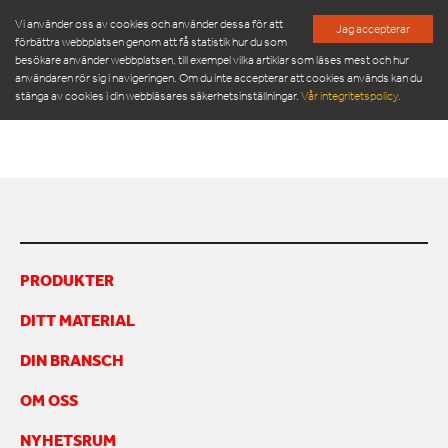
Vi använder oss av cookies och använder dessa för att
Jag accepterar
förbättra webbplatsen genom att få statistik hur du som
besökare använder webbplatsen, till exempel vilka artiklar som läses mest och hur
BRICKMAN 2000C_SE
användaren rör sig i navigeringen. Om du inte accepterar att cookies används kan du
stänga av cookies i din webbläsares säkerhetsinställningar.
Vår integritetspolicy.
BRICKMAN 2000C_se
PRODUKTER
SERVICE & RESERVDELAR
NYHETSRUM
PRODUKTER
OM OSS
DITT MATERIAL
MÖT VÅR LEDNINGSGRUPP
HÅLLBARHET
DIN BRANSCH
INSPIRATION
FRAMGÅNGSHISTORIER
OM OSS
FINANSIERING
NYHETSRUM
ARBETA HOS OSS