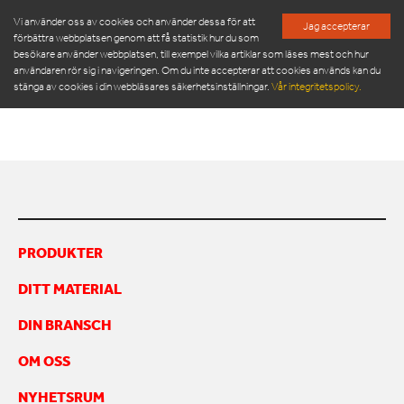
Vi använder oss av cookies och använder dessa för att
Jag accepterar
förbättra webbplatsen genom att få statistik hur du som
besökare använder webbplatsen, till exempel vilka artiklar som läses mest och hur
AVOSMII
användaren rör sig i navigeringen. Om du inte accepterar att cookies används kan du
stänga av cookies i din webbläsares säkerhetsinställningar.
Vår integritetspolicy.
AvosMII
PRODUKTER
SERVICE & RESERVDELAR
NYHETSRUM
PRODUKTER
OM OSS
DITT MATERIAL
MÖT VÅR LEDNINGSGRUPP
HÅLLBARHET
DIN BRANSCH
INSPIRATION
FRAMGÅNGSHISTORIER
OM OSS
FINANSIERING
NYHETSRUM
ARBETA HOS OSS