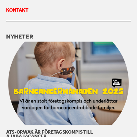
KONTAKT
KONTAKTA OSS
NYHETER
ATS-ORWAK ÄR FÖRETAGSKOMPIS TILL
AJABAJACANCER