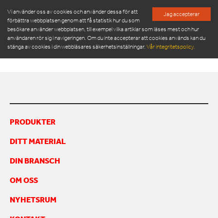
Vi använder oss av cookies och använder dessa för att
Jag accepterar
förbättra webbplatsen genom att få statistik hur du som
besökare använder webbplatsen, till exempel vilka artiklar som läses mest och hur
KÄRLTVÄTT
användaren rör sig i navigeringen. Om du inte accepterar att cookies används kan du
stänga av cookies i din webbläsares säkerhetsinställningar.
Vår integritetspolicy.
PRODUKTER
SERVICE & RESERVDELAR
PRODUKTER
NYHETSRUM
DITT MATERIAL
OM OSS
MÖT VÅR LEDNINGSGRUPP
DIN BRANSCH
HÅLLBARHET
OM OSS
INSPIRATION
FRAMGÅNGSHISTORIER
NYHETSRUM
FINANSIERING
ARBETA HOS OSS