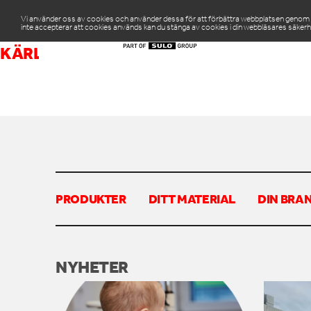
Vi använder oss av cookies och använder dessa för att förbättra webbplatsen genom att
inte accepterar att cookies används kan du stänga av cookies i din webbläsares säkerh
PR
KÄRLTVÄTT ÖPPEN
PRODUKTER
DITT MATERIAL
DIN BRA
NYHETER