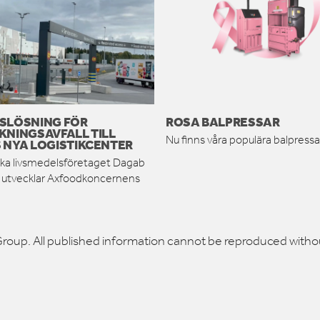
SLÖSNING FÖR
ROSA BALPRESSAR
KNINGSAVFALL TILL
Nu finns våra populära balpressar
 NYA LOGISTIKCENTER
ka livsmedelsföretaget Dagab
h utvecklar Axfoodkoncernens
roup. All published information cannot be reproduced witho