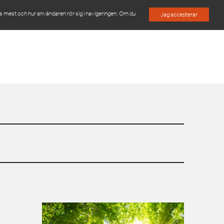
es mest och hur användaren rör sig i navigeringen. Om du
Jag accepterar
M
OM OSS
KONTAKTA OSS