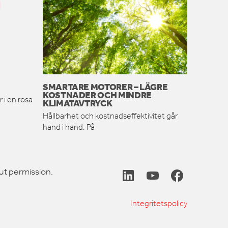
SMARTARE MOTORER – LÄGRE
KOSTNADER OCH MINDRE
 i en rosa
KLIMATAVTRYCK
Hållbarhet och kostnadseffektivitet går
hand i hand. På
ut permission.
Integritetspolicy