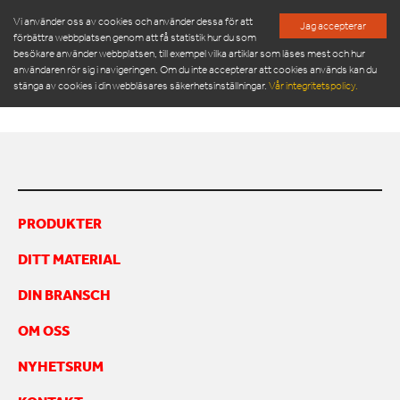
Vi använder oss av cookies och använder dessa för att
Jag accepterar
förbättra webbplatsen genom att få statistik hur du som
besökare använder webbplatsen, till exempel vilka artiklar som läses mest och hur
BM1200C_IMAGE3
användaren rör sig i navigeringen. Om du inte accepterar att cookies används kan du
stänga av cookies i din webbläsares säkerhetsinställningar.
Vår integritetspolicy.
PRODUKTER
SERVICE & RESERVDELAR
PRODUKTER
NYHETSRUM
DITT MATERIAL
OM OSS
MÖT VÅR LEDNINGSGRUPP
DIN BRANSCH
HÅLLBARHET
OM OSS
INSPIRATION
FRAMGÅNGSHISTORIER
NYHETSRUM
FINANSIERING
ARBETA HOS OSS