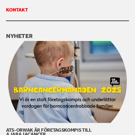
KONTAKT
KONTAKTA OSS
NYHETER
ATS-ORWAK ÄR FÖRETAGSKOMPIS TILL
AJABAJACANCER