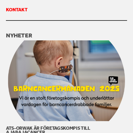
KONTAKT
KONTAKTA OSS
NYHETER
ATS-ORWAK ÄR FÖRETAGSKOMPIS TILL
AJABAJACANCER