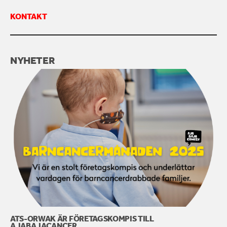
KONTAKT
KONTAKTA OSS
NYHETER
ATS-ORWAK ÄR FÖRETAGSKOMPIS TILL
AJABAJACANCER