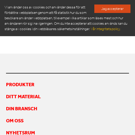
Vi använder oss av cookies och använder dessa för att
Jag accepterar
förbättra webbplatsen genom att få statistik hur du som
besökare använder webbplatsen, till exempel vilka artiklar som läses mest och hur
ORWAK FLEX 4110_ES
användaren rör sig i navigeringen. Om du inte accepterar att cookies används kan du
stänga av cookies i din webbläsares säkerhetsinställningar.
Vår integritetspolicy.
Orwak Flex 4110_es
PRODUKTER
SERVICE & RESERVDELAR
NYHETSRUM
PRODUKTER
OM OSS
DITT MATERIAL
MÖT VÅR LEDNINGSGRUPP
HÅLLBARHET
DIN BRANSCH
INSPIRATION
FRAMGÅNGSHISTORIER
OM OSS
FINANSIERING
NYHETSRUM
ARBETA HOS OSS