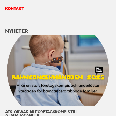
KONTAKT
KONTAKTA OSS
NYHETER
ATS-ORWAK ÄR FÖRETAGSKOMPIS TILL
AJABAJACANCER