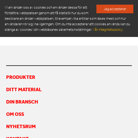
Vi använder oss av cookies och använder dessa för att
Jag accepterar
förbättra webbplatsen genom att få statistik hur du som
besökare använder webbplatsen, till exempel vilka artiklar som läses mest och hur
TRACY MPC 5-12_FRILAGD
användaren rör sig i navigeringen. Om du inte accepterar att cookies används kan du
stänga av cookies i din webbläsares säkerhetsinställningar.
Vår integritetspolicy.
PRODUKTER
SERVICE & RESERVDELAR
PRODUKTER
NYHETSRUM
DITT MATERIAL
OM OSS
MÖT VÅR LEDNINGSGRUPP
DIN BRANSCH
HÅLLBARHET
OM OSS
INSPIRATION
FRAMGÅNGSHISTORIER
NYHETSRUM
FINANSIERING
ARBETA HOS OSS