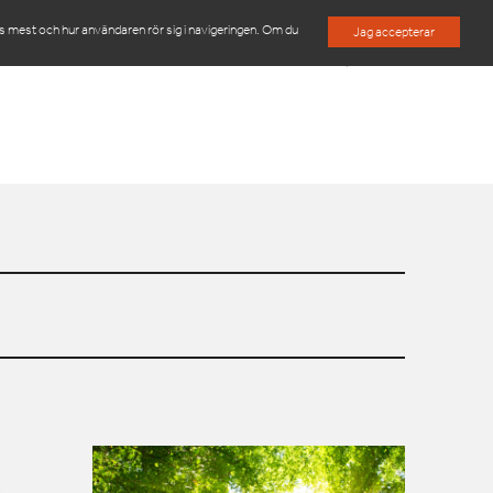
es mest och hur användaren rör sig i navigeringen. Om du
Jag accepterar
M
OM OSS
KONTAKTA OSS