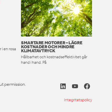
SMARTARE MOTORER – LÄGRE
KOSTNADER OCH MINDRE
 i en rosa
KLIMATAVTRYCK
Hållbarhet och kostnadseffektivitet går
hand i hand. På
ut permission.
Integritetspolicy