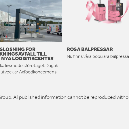
SLÖSNING FÖR
ROSA BALPRESSAR
KNINGSAVFALL TILL
Nu finns våra populära balpressar
 NYA LOGISTIKCENTER
ka livsmedelsföretaget Dagab
h utvecklar Axfoodkoncernens
roup. All published information cannot be reproduced witho