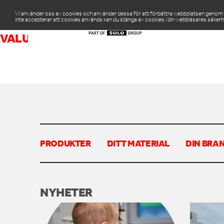
Vi använder oss av cookies och använder dessa för att förbättra webbplatsen genom att
inte accepterar att cookies används kan du stänga av cookies i din webbläsares säkerh
PR
VALUEPACK
PRODUKTER
DITT MATERIAL
DIN BRA
NYHETER