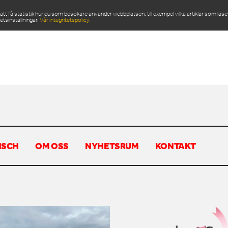
 få statistik hur du som besökare använder webbplatsen, till exempel vilka artiklar som läs
etsinställningar.
Vår integritetspolicy.
ODUKTER
SERVICE & RESERVDELAR
NYHETSRU
NSCH
OM OSS
NYHETSRUM
KONTAKT