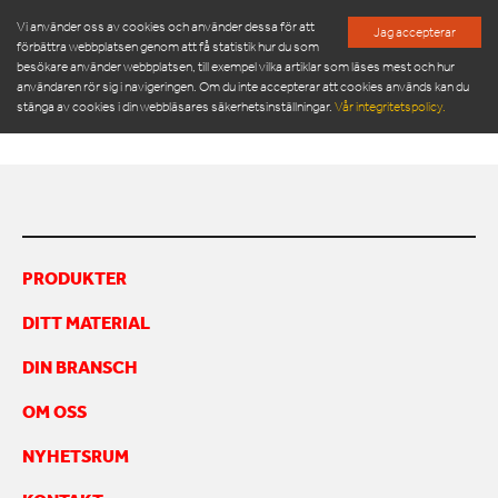
Vi använder oss av cookies och använder dessa för att
Jag accepterar
förbättra webbplatsen genom att få statistik hur du som
besökare använder webbplatsen, till exempel vilka artiklar som läses mest och hur
3325 SPACE4
användaren rör sig i navigeringen. Om du inte accepterar att cookies används kan du
stänga av cookies i din webbläsares säkerhetsinställningar.
Vår integritetspolicy.
PRODUKTER
SERVICE & RESERVDELAR
PRODUKTER
NYHETSRUM
DITT MATERIAL
OM OSS
MÖT VÅR LEDNINGSGRUPP
DIN BRANSCH
HÅLLBARHET
OM OSS
INSPIRATION
FRAMGÅNGSHISTORIER
NYHETSRUM
FINANSIERING
ARBETA HOS OSS