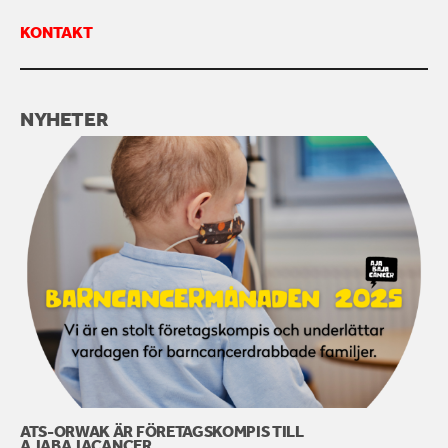
KONTAKT
KONTAKTA OSS
NYHETER
ATS-ORWAK ÄR FÖRETAGSKOMPIS TILL
AJABAJACANCER