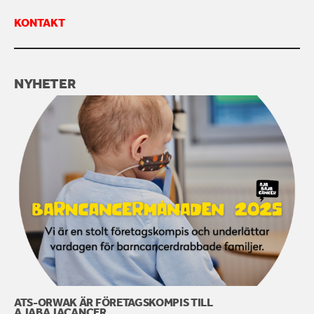
KONTAKT
KONTAKTA OSS
NYHETER
ATS-ORWAK ÄR FÖRETAGSKOMPIS TILL
AJABAJACANCER