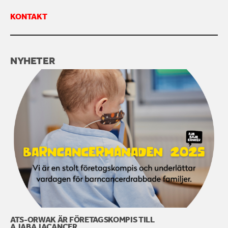
KONTAKT
KONTAKTA OSS
NYHETER
ATS-ORWAK ÄR FÖRETAGSKOMPIS TILL
AJABAJACANCER