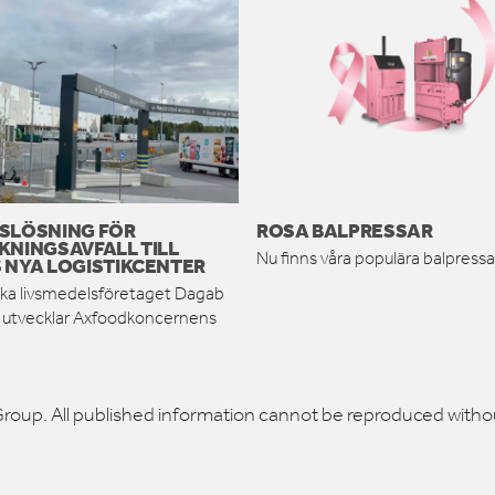
SLÖSNING FÖR
ROSA BALPRESSAR
KNINGSAVFALL TILL
Nu finns våra populära balpressar
 NYA LOGISTIKCENTER
ka livsmedelsföretaget Dagab
h utvecklar Axfoodkoncernens
roup. All published information cannot be reproduced witho