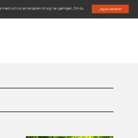
es mest och hur användaren rör sig i navigeringen. Om du
Jag accepterar
M
OM OSS
KONTAKTA OSS