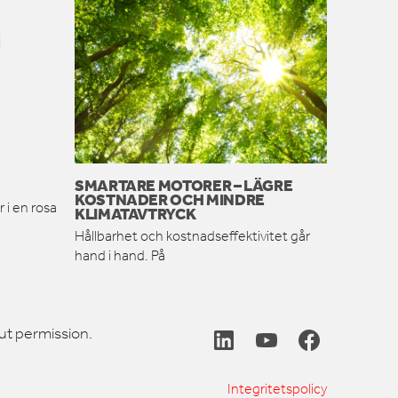
SMARTARE MOTORER – LÄGRE
KOSTNADER OCH MINDRE
 i en rosa
KLIMATAVTRYCK
Hållbarhet och kostnadseffektivitet går
hand i hand. På
ut permission.
Integritetspolicy