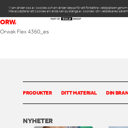
Vi använder oss av cookies och använder dessa för att förbättra webbplatsen genom att
inte accepterar att cookies används kan du stänga av cookies i din webbläsares säkerh
PR
ORWAK FLEX 4360_ES
Orwak Flex 4360_es
PRODUKTER
DITT MATERIAL
DIN BRA
NYHETER