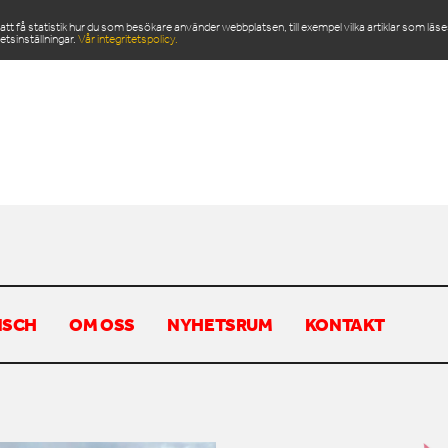
 få statistik hur du som besökare använder webbplatsen, till exempel vilka artiklar som läs
etsinställningar.
Vår integritetspolicy.
ODUKTER
SERVICE & RESERVDELAR
NYHETSRU
NSCH
OM OSS
NYHETSRUM
KONTAKT