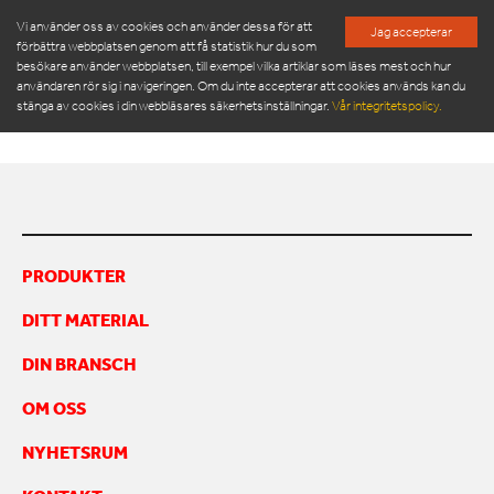
Vi använder oss av cookies och använder dessa för att
Jag accepterar
förbättra webbplatsen genom att få statistik hur du som
besökare använder webbplatsen, till exempel vilka artiklar som läses mest och hur
TOM THE SCOT
användaren rör sig i navigeringen. Om du inte accepterar att cookies används kan du
stänga av cookies i din webbläsares säkerhetsinställningar.
Vår integritetspolicy.
PRODUKTER
SERVICE & RESERVDELAR
PRODUKTER
NYHETSRUM
DITT MATERIAL
OM OSS
MÖT VÅR LEDNINGSGRUPP
DIN BRANSCH
HÅLLBARHET
OM OSS
INSPIRATION
FRAMGÅNGSHISTORIER
NYHETSRUM
FINANSIERING
ARBETA HOS OSS