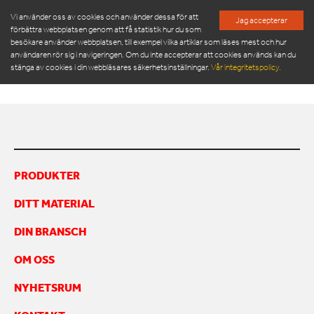
Vi använder oss av cookies och använder dessa för att
Jag accepterar
förbättra webbplatsen genom att få statistik hur du som
besökare använder webbplatsen, till exempel vilka artiklar som läses mest och hur
I MAKE YOUR DAY
användaren rör sig i navigeringen. Om du inte accepterar att cookies används kan du
stänga av cookies i din webbläsares säkerhetsinställningar.
Vår integritetspolicy.
PRODUKTER
SERVICE & RESERVDELAR
PRODUKTER
NYHETSRUM
DITT MATERIAL
OM OSS
MÖT VÅR LEDNINGSGRUPP
DIN BRANSCH
HÅLLBARHET
OM OSS
INSPIRATION
FRAMGÅNGSHISTORIER
NYHETSRUM
FINANSIERING
ARBETA HOS OSS