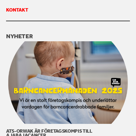
KONTAKT
KONTAKTA OSS
NYHETER
ATS-ORWAK ÄR FÖRETAGSKOMPIS TILL
AJABAJACANCER