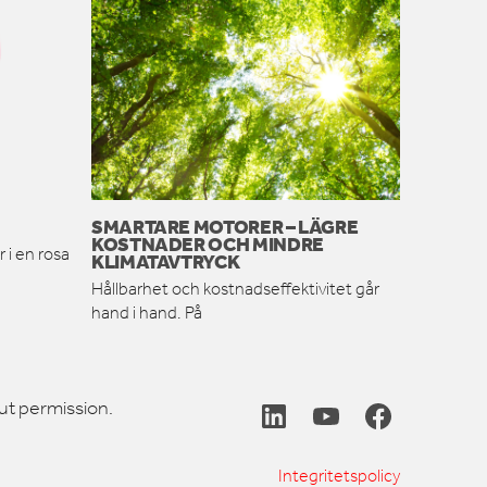
SMARTARE MOTORER – LÄGRE
KOSTNADER OCH MINDRE
 i en rosa
KLIMATAVTRYCK
Hållbarhet och kostnadseffektivitet går
hand i hand. På
ut permission.
Integritetspolicy