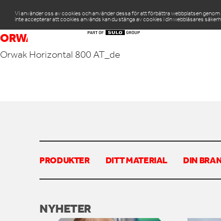
Vi använder oss av cookies och använder dessa för att förbättra webbplatsen genom att
inte accepterar att cookies används kan du stänga av cookies i din webbläsares säkerh
PR
ORWAK HORIZONTAL 800 AT_DE
Orwak Horizontal 800 AT_de
PRODUKTER
DITT MATERIAL
DIN BRA
NYHETER