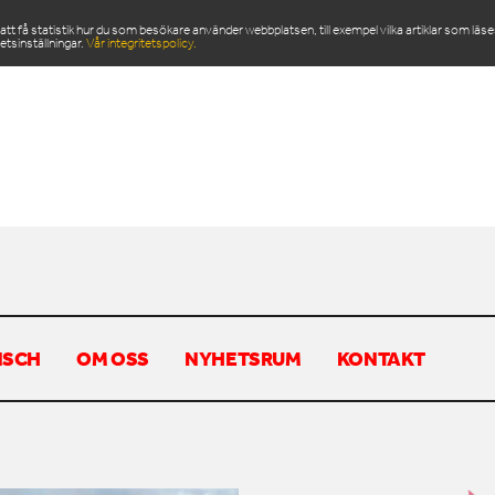
 få statistik hur du som besökare använder webbplatsen, till exempel vilka artiklar som läs
etsinställningar.
Vår integritetspolicy.
ODUKTER
SERVICE & RESERVDELAR
NYHETSRU
NSCH
OM OSS
NYHETSRUM
KONTAKT