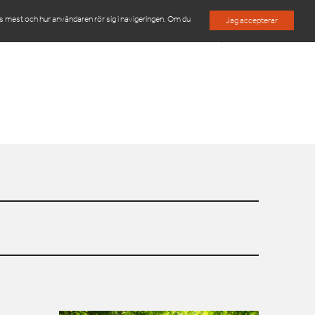
es mest och hur användaren rör sig i navigeringen. Om du
Jag accepterar
M
OM OSS
KONTAKTA OSS