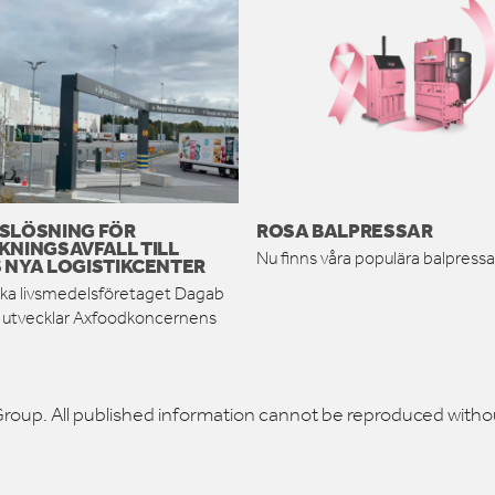
SLÖSNING FÖR
ROSA BALPRESSAR
KNINGSAVFALL TILL
Nu finns våra populära balpressar
 NYA LOGISTIKCENTER
ka livsmedelsföretaget Dagab
h utvecklar Axfoodkoncernens
roup. All published information cannot be reproduced witho