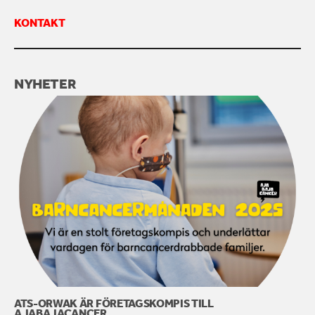
KONTAKT
KONTAKTA OSS
NYHETER
ATS-ORWAK ÄR FÖRETAGSKOMPIS TILL
AJABAJACANCER