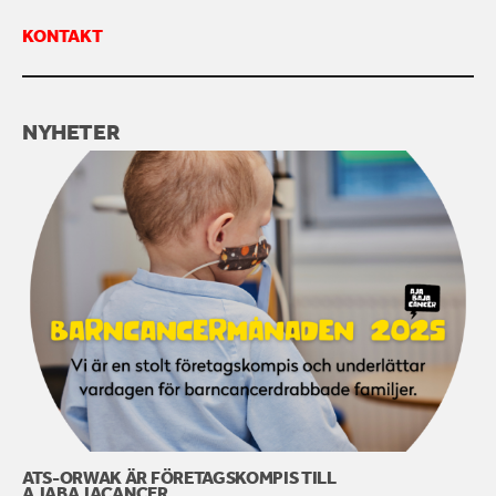
KONTAKT
KONTAKTA OSS
NYHETER
ATS-ORWAK ÄR FÖRETAGSKOMPIS TILL
AJABAJACANCER