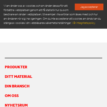
Vi använder oss av cookies och använder dessa för att
Jag accepterar
förbättra webbplatsen genom att få statistik hur du som
besökare använder webbplatsen, till exempel vilka artiklar som läses mest och hur
ORWAK MULTI 9020S_US
användaren rör sig i navigeringen. Om du inte accepterar att cookies används kan du
stänga av cookies i din webbläsares säkerhetsinställningar.
Vår integritetspolicy.
ORWAK MULTI 9020S_us
PRODUKTER
SERVICE & RESERVDELAR
NYHETSRUM
PRODUKTER
OM OSS
DITT MATERIAL
MÖT VÅR LEDNINGSGRUPP
HÅLLBARHET
DIN BRANSCH
INSPIRATION
FRAMGÅNGSHISTORIER
OM OSS
FINANSIERING
NYHETSRUM
ARBETA HOS OSS