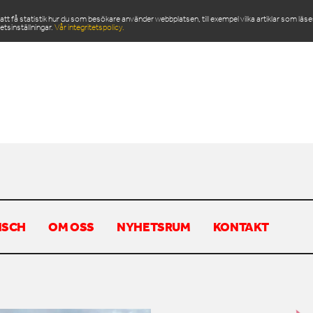
 få statistik hur du som besökare använder webbplatsen, till exempel vilka artiklar som läs
etsinställningar.
Vår integritetspolicy.
ODUKTER
SERVICE & RESERVDELAR
NYHETSRU
EN
NSCH
OM OSS
NYHETSRUM
KONTAKT