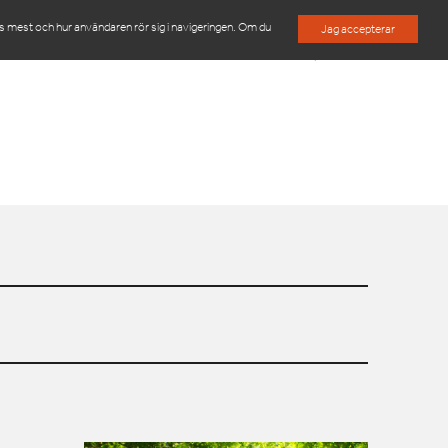
es mest och hur användaren rör sig i navigeringen. Om du
Jag accepterar
M
OM OSS
KONTAKTA OSS