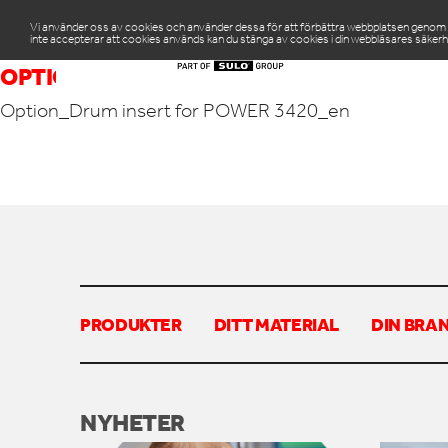
Vi använder oss av cookies och använder dessa för att förbättra webbplatsen genom att
inte accepterar att cookies används kan du stänga av cookies i din webbläsares säkerh
PR
OPTION_DRUM INSERT FOR POWER 3420_
Option_Drum insert for POWER 3420_en
PRODUKTER
DITT MATERIAL
DIN BRA
NYHETER