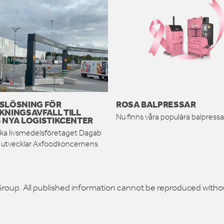
SLÖSNING FÖR
ROSA BALPRESSAR
KNINGSAVFALL TILL
Nu finns våra populära balpressar
 NYA LOGISTIKCENTER
ka livsmedelsföretaget Dagab
h utvecklar Axfoodkoncernens
roup. All published information cannot be reproduced witho