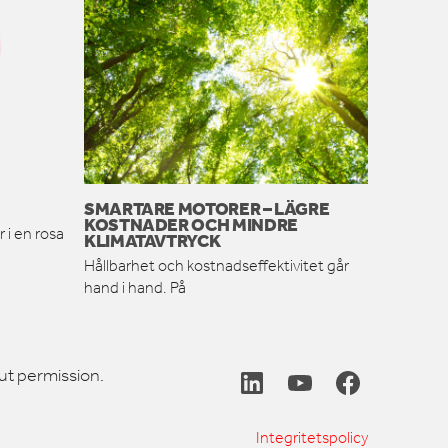
SMARTARE MOTORER – LÄGRE
KOSTNADER OCH MINDRE
 i en rosa
KLIMATAVTRYCK
Hållbarhet och kostnadseffektivitet går
hand i hand. På
ut permission.
Integritetspolicy