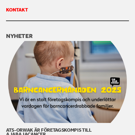
KONTAKT
KONTAKTA OSS
NYHETER
ATS-ORWAK ÄR FÖRETAGSKOMPIS TILL
AJABAJACANCER