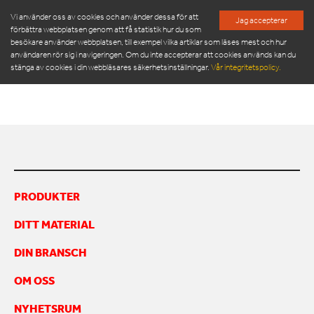
Vi använder oss av cookies och använder dessa för att
Jag accepterar
förbättra webbplatsen genom att få statistik hur du som
besökare använder webbplatsen, till exempel vilka artiklar som läses mest och hur
ORWAK MULTI 9020_US
användaren rör sig i navigeringen. Om du inte accepterar att cookies används kan du
stänga av cookies i din webbläsares säkerhetsinställningar.
Vår integritetspolicy.
Orwak Multi 9020_us
PRODUKTER
SERVICE & RESERVDELAR
NYHETSRUM
PRODUKTER
OM OSS
DITT MATERIAL
MÖT VÅR LEDNINGSGRUPP
HÅLLBARHET
DIN BRANSCH
INSPIRATION
FRAMGÅNGSHISTORIER
OM OSS
FINANSIERING
NYHETSRUM
ARBETA HOS OSS