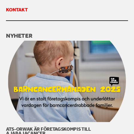
KONTAKT
KONTAKTA OSS
NYHETER
ATS-ORWAK ÄR FÖRETAGSKOMPIS TILL
AJABAJACANCER