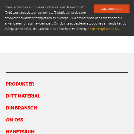
Vi använder oss av cookies och använder dessa för att
Jag accepterar
förbättra webbplatsen genom att få statistik hur du som
besökare använder webbplatsen, till exempel vilka artiklar som läses mest och hur
ORWAK 3220_EN
användaren rör sig i navigeringen. Om du inte accepterar att cookies används kan du
stänga av cookies i din webbläsares säkerhetsinställningar.
Vår integritetspolicy.
ORWAK 3220_en
PRODUKTER
SERVICE & RESERVDELAR
NYHETSRUM
PRODUKTER
OM OSS
DITT MATERIAL
MÖT VÅR LEDNINGSGRUPP
HÅLLBARHET
DIN BRANSCH
INSPIRATION
FRAMGÅNGSHISTORIER
OM OSS
FINANSIERING
NYHETSRUM
ARBETA HOS OSS