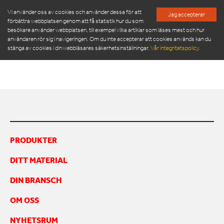
Vi använder oss av cookies och använder dessa för att
Jag accepterar
förbättra webbplatsen genom att få statistik hur du som
besökare använder webbplatsen, till exempel vilka artiklar som läses mest och hur
ORWAK MULTI 5070_EN
användaren rör sig i navigeringen. Om du inte accepterar att cookies används kan du
stänga av cookies i din webbläsares säkerhetsinställningar.
Vår integritetspolicy.
ORWAK MULTI 5070_en
PRODUKTER
SERVICE & RESERVDELAR
NYHETSRUM
PRODUKTER
OM OSS
DITT MATERIAL
MÖT VÅR LEDNINGSGRUPP
HÅLLBARHET
DIN BRANSCH
INSPIRATION
FRAMGÅNGSHISTORIER
OM OSS
FINANSIERING
NYHETSRUM
ARBETA HOS OSS