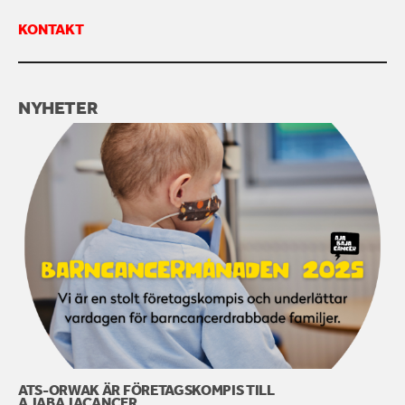
KONTAKT
KONTAKTA OSS
NYHETER
ATS-ORWAK ÄR FÖRETAGSKOMPIS TILL
AJABAJACANCER