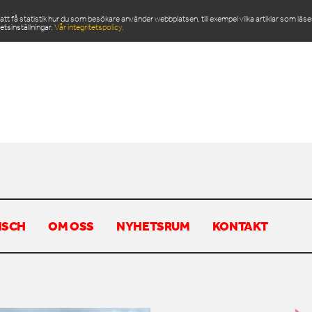
 få statistik hur du som besökare använder webbplatsen, till exempel vilka artiklar som läs
etsinställningar.
Vår integritetspolicy.
ODUKTER
SERVICE & RESERVDELAR
NYHETSRU
NSCH
OM OSS
NYHETSRUM
KONTAKT