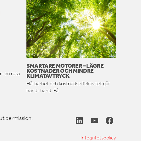
SMARTARE MOTORER – LÄGRE
KOSTNADER OCH MINDRE
 i en rosa
KLIMATAVTRYCK
Hållbarhet och kostnadseffektivitet går
hand i hand. På
ut permission.
Integritetspolicy