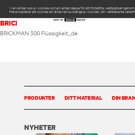
Vi använder oss av cookies och använder dessa för att förbättra webbplatsen genom att
inte accepterar att cookies används kan du stänga av cookies i din webbläsares säkerh
PR
BRICKMAN 300 FLÜSSIGKEIT_DE
BRICKMAN 300 Flüssigkeit_de
PRODUKTER
DITT MATERIAL
DIN BRA
NYHETER