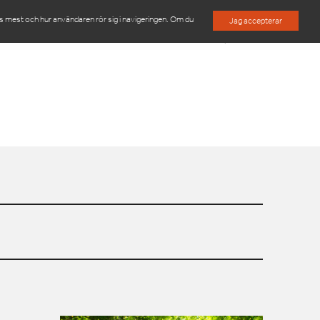
es mest och hur användaren rör sig i navigeringen. Om du
Jag accepterar
M
OM OSS
KONTAKTA OSS