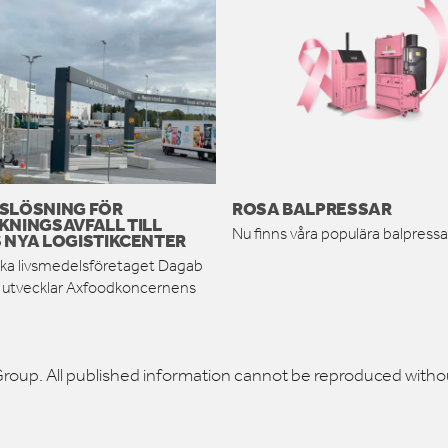
SLÖSNING FÖR
ROSA BALPRESSAR
KNINGSAVFALL TILL
Nu finns våra populära balpressar
 NYA LOGISTIKCENTER
ka livsmedelsföretaget Dagab
h utvecklar Axfoodkoncernens
roup. All published information cannot be reproduced witho