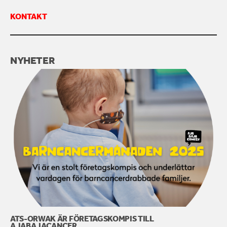
KONTAKT
KONTAKTA OSS
NYHETER
ATS-ORWAK ÄR FÖRETAGSKOMPIS TILL
AJABAJACANCER