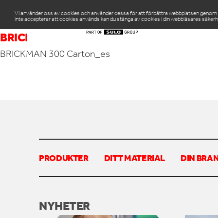
Vi använder oss av cookies och använder dessa för att förbättra webbplatsen genom att
inte accepterar att cookies används kan du stänga av cookies i din webbläsares säkerh
PR
BRICKMAN 300 CARTON_ES
BRICKMAN 300 Carton_es
PRODUKTER
DITT MATERIAL
DIN BRA
NYHETER