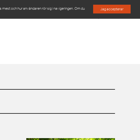
es mest och hur användaren rör sig i navigeringen. Om du
Jag accepterar
M
OM OSS
KONTAKTA OSS