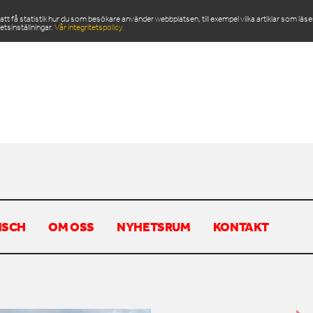
 få statistik hur du som besökare använder webbplatsen, till exempel vilka artiklar som läs
etsinställningar.
Vår integritetspolicy.
ODUKTER
SERVICE & RESERVDELAR
NYHETSRU
NSCH
OM OSS
NYHETSRUM
KONTAKT