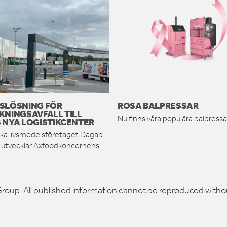
SLÖSNING FÖR
ROSA BALPRESSAR
KNINGSAVFALL TILL
Nu finns våra populära balpressar
 NYA LOGISTIKCENTER
ka livsmedelsföretaget Dagab
h utvecklar Axfoodkoncernens
roup. All published information cannot be reproduced witho