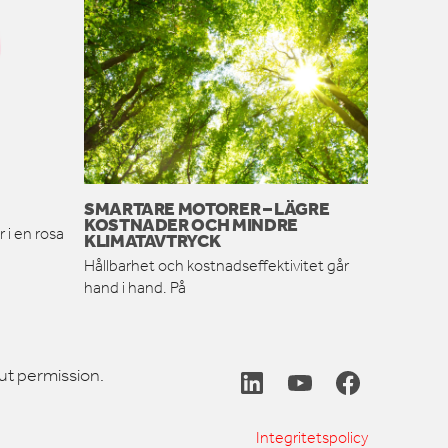
SMARTARE MOTORER – LÄGRE
KOSTNADER OCH MINDRE
 i en rosa
KLIMATAVTRYCK
Hållbarhet och kostnadseffektivitet går
hand i hand. På
ut permission.
Integritetspolicy