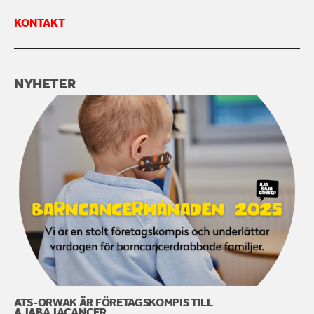
KONTAKT
KONTAKTA OSS
NYHETER
ATS-ORWAK ÄR FÖRETAGSKOMPIS TILL
AJABAJACANCER