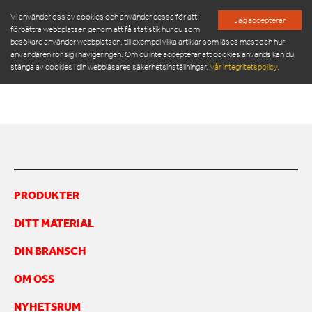
Vi använder oss av cookies och använder dessa för att
Jag accepterar
förbättra webbplatsen genom att få statistik hur du som
besökare använder webbplatsen, till exempel vilka artiklar som läses mest och hur
ORWAK 3220_ES
användaren rör sig i navigeringen. Om du inte accepterar att cookies används kan du
stänga av cookies i din webbläsares säkerhetsinställningar.
Vår integritetspolicy.
ORWAK 3220_es
PRODUKTER
SERVICE & RESERVDELAR
NYHETSRUM
PRODUKTER
OM OSS
DITT MATERIAL
MÖT VÅR LEDNINGSGRUPP
HÅLLBARHET
DIN BRANSCH
INSPIRATION
FRAMGÅNGSHISTORIER
OM OSS
FINANSIERING
NYHETSRUM
ARBETA HOS OSS