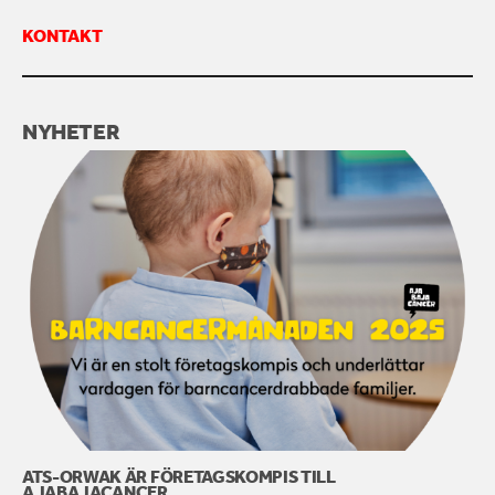
KONTAKT
KONTAKTA OSS
NYHETER
ATS-ORWAK ÄR FÖRETAGSKOMPIS TILL
AJABAJACANCER